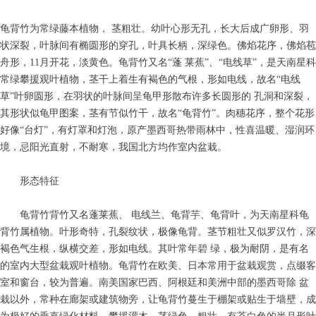
龟背竹为常绿藤本植物， 茎粗壮。幼叶心形无孔，长大后成广卵形、羽
状深裂，叶脉间有椭圆形的穿孔，叶具长柄，深绿色。佛焰花序，佛焰苞
舟形，11月开花，淡黄色。龟背竹又名“蓬 莱蕉”、“电线草”，是天南星科
常绿攀援观叶植物，茎干上着生有褐色的气根，形如电线，故名“电线
草”叶卵圆形，在羽状的叶脉间呈龟甲形散布许多长圆形的 孔洞和深裂，
其形状似龟甲图案，茎有节似竹干，故名“龟背竹”。肉穗花序，整个花形
好像“台灯”，有灯罩和灯泡，原产墨西哥热带雨林中，性喜温暖、湿润环
境，忌阳光直射，不耐寒，我国北方均作室内盆栽。
形态特征
龟背竹背竹又名蓬莱蕉、 电线兰、龟背芋、龟背叶，为天南星科龟
背竹属植物。叶形奇特，孔裂纹状，极像龟背。茎节粗壮又似罗汉竹，深
褐色气生根，纵横交差，形如电线。其叶常年碧 绿，极为耐阴，是有名
的室内大型盆栽观叶植物。龟背竹在欧美、日本常用于盆栽观赏，点缀客
室和窗台，较为普遍。南美国家巴西、阿根廷和美洲中部的墨西哥除 盆
栽以外，常种在廊架或建筑物旁，让龟背竹蔓生于棚架或贴生于墙壁，成