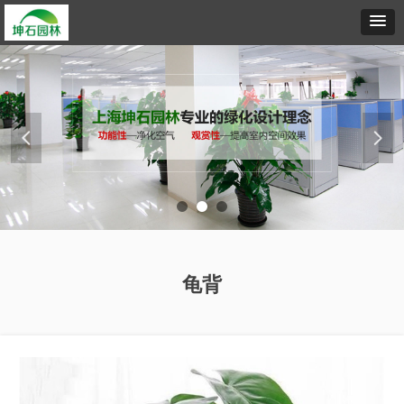
넳
넲
龟背