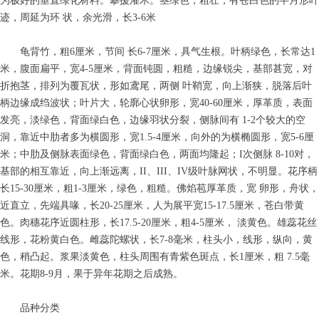
为极好的垂直绿化材料。攀援灌木。茎绿色，粗壮，有苍白色的半月形叶
迹，周延为环 状，余光滑，长3-6米
龟背竹，粗6厘米，节间 长6-7厘米，具气生根。叶柄绿色，长常达1
米，腹面扁平，宽4-5厘米，背面钝圆，粗糙，边缘锐尖，基部甚宽，对
折抱茎，排列为覆瓦状，形如鸢尾，两侧 叶鞘宽，向上渐狭，脱落后叶
柄边缘成绉波状；叶片大，轮廓心状卵形，宽40-60厘米，厚革质，表面
发亮，淡绿色，背面绿白色，边缘羽状分裂，侧脉间有 1-2个较大的空
洞，靠近中肋者多为横圆形，宽1.5-4厘米，向外的为横椭圆形，宽5-6厘
米；中肋及侧脉表面绿色，背面绿白色，两面均隆起；I次侧脉 8-10对，
基部的相互靠近，向上渐远离，II、III、IV级叶脉网状，不明显。花序柄
长15-30厘米，粗1-3厘米，绿色，粗糙。佛焰苞厚革质，宽 卵形，舟状，
ꁸ
近直立，先端具喙，长20-25厘米，人为展平宽15-17.5厘米，苍白带黄
色。肉穗花序近圆柱形，长17.5-20厘米，粗4-5厘米， 淡黄色。雄蕊花丝
线形，花粉黄白色。雌蕊陀螺状，长7-8毫米，柱头小，线形，纵向，黄
ꂅ
回到顶部
色，稍凸起。浆果淡黄色，柱头周围有青紫色斑点，长1厘米，粗 7.5毫
米。花期8-9月，果于异年花期之后成熟。
ꁗ
021-66582625
品种分类