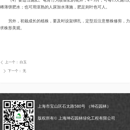
（4）要适当施肥。龟背竹为较喜肥的花卉，4－9月，可每15天施1次
稀薄饼肥水；也可用沤熟的人尿加水薄施，肥足则叶色可人。
另外，初栽成长的植株，要及时设架绑扎，定型后注意整株修剪，力
求株形美观。
上一个：
白玉
ꄴ
下一个：
无
ꄲ
上海市宝山区石太路580号 （坤石园林）
版权所有©
上海坤石园林绿化工程有限公司