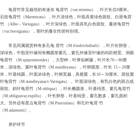
ꀥ
78997383
龟背竹常见栽培的有迷你 龟背竹（var.minima），叶片长仅8厘米。
石纹龟背竹（Marmorata），叶片淡绿色，叶面具黄绿色斑纹。白斑龟背
竹 （Albo－Variegata），叶片深绿色，叶面具乳白色斑纹。蔓状龟背竹
微信二维码
（var.borsigiana），茎叶的蔓生性状特别强。
常见同属观赏种有多孔龟 背竹（M.friedrichsthalii），叶片长卵形，
深绿色，中肋至叶缘间有椭圆形窗孔，窗孔外缘至叶缘的间距稍宽。洞眼
龟背竹 （M.epipremnoides），大型种，叶厚似树藤，叶片长70～80厘
米，深绿色。翼叶龟背竹（M.standleyana），叶卵圆形，叶长 15～20厘
米，叶基钝圆，叶面浓绿色，叶柄宽扁，具翅翼，长10～30厘米。斑纹翼
叶龟背竹（M.standleyanacv.Variegata）， 叶面深绿色，有乳白色的斑点或
斑纹。斜叶龟背竹（M.obliqua），叶长椭圆形，叶基钝歪。窗孔龟背竹
（M.obliguavar,expilfa），叶长卵形，叶基钝歪，窗孔数多，窗孔面积
大。另外还有星点龟背竹（M.Punctulata）和孔叶龟背 竹
（M.adansonii）。
养护环节