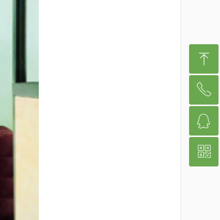
ꁸ
ꂅ
回到顶部
ꁗ
021-66582625
ꀥ
78997383
微信二维码