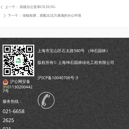
上一个：
高级办公室∣BUILDLNG
ꄴ
下一个：
绿植租摆，搭配出活力满满的办公环境
ꄲ
上海市宝山区石太路580号 （坤石园林）
版权所有©
上海坤石园林绿化工程有限公司
沪ICP备10040706号-3
沪公网安备
3101130200442
7号
服务热线：
021-6658
2625