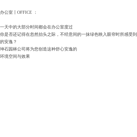
ꂅ
回到顶部
办公室〡OFFICE ：
一天中的大部分时间都会在办公室度过
ꁗ
021-66582625
你是否还记得在忽然抬头之际，不经意间的一抹绿色映入眼帘时所感受到
的安逸？
ꀥ
78997383
坤石园林公司将为您创造这种舒心安逸的
环境空间与效果
微信二维码