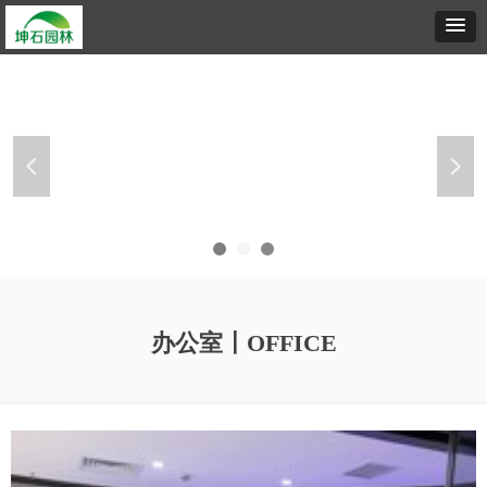
넳
넲
办公室〡OFFICE