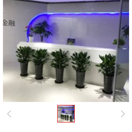
ꁆ
ꁇ
ꁸ