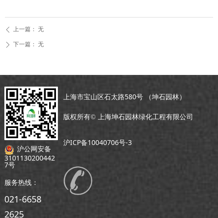
上一篇：
无
ꄴ
下一篇：
无
ꄲ
上海市宝山区石太路580号 （坤石园林）
版权所有©
上海坤石园林绿化工程有限公司
沪ICP备10040706号-3
沪公网安备
3101130200442
7号
服务热线：
021-6658
2625