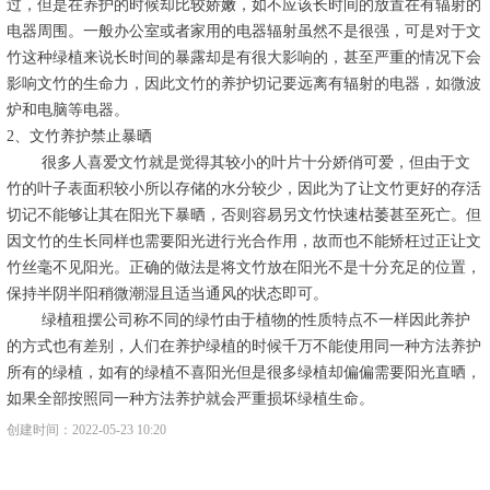
过，但是在养护的时候却比较娇嫩，如不应该长时间的放置在有辐射的
微信二维码
电器周围。一般办公室或者家用的电器辐射虽然不是很强，可是对于文
竹这种绿植来说长时间的暴露却是有很大影响的，甚至严重的情况下会
影响文竹的生命力，因此文竹的养护切记要远离有辐射的电器，如微波
炉和电脑等电器。
2、文竹养护禁止暴晒
很多人喜爱文竹就是觉得其较小的叶片十分娇俏可爱，但由于文
竹的叶子表面积较小所以存储的水分较少，因此为了让文竹更好的存活
切记不能够让其在阳光下暴晒，否则容易另文竹快速枯萎甚至死亡。但
因文竹的生长同样也需要阳光进行光合作用，故而也不能矫枉过正让文
竹丝毫不见阳光。正确的做法是将文竹放在阳光不是十分充足的位置，
保持半阴半阳稍微潮湿且适当通风的状态即可。
绿植租摆公司称不同的绿竹由于植物的性质特点不一样因此养护
的方式也有差别，人们在养护绿植的时候千万不能使用同一种方法养护
所有的绿植，如有的绿植不喜阳光但是很多绿植却偏偏需要阳光直晒，
如果全部按照同一种方法养护就会严重损坏绿植生命。
创建时间：
2022-05-23
10:20