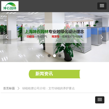
넳
넲
新闻资讯
首页标题
ꄲ
绿植租摆公司介绍：文竹绿植的养护要点