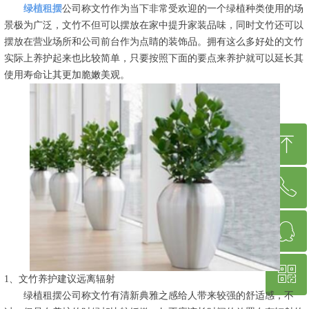
绿植租摆
公司称文竹作为当下非常受欢迎的一个绿植种类使用的场
景极为广泛，文竹不但可以摆放在家中提升家装品味，同时文竹还可以
摆放在营业场所和公司前台作为点睛的装饰品。拥有这么多好处的文竹
实际上养护起来也比较简单，只要按照下面的要点来养护就可以延长其
使用寿命让其更加脆嫩美观。
ꁸ
ꂅ
回到顶部
ꁗ
021-66582625
ꀥ
78997383
1、文竹养护建议远离辐射
绿植租摆公司称文竹有清新典雅之感给人带来较强的舒适感，不